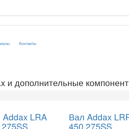
риалы
Контакты
x и дополнительные компонент
 Addax LRA
Вал Addax LR
.275SS
450.275SS