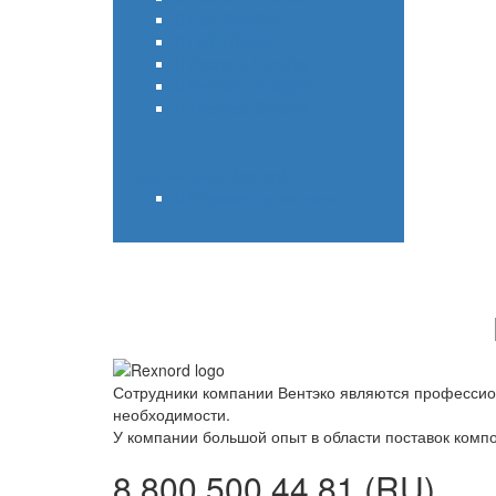
Falk Steelflex
Falk Lifelign
Rexnord Euroflex
Rexnord Autogard
Тормоза Stearns
Подшипники Rexnord
Шарикоподшипники
Сотрудники компании Вентэко являются профессион
необходимости.
У компании большой опыт в области поставок компо
8 800 500 44 81 (RU)