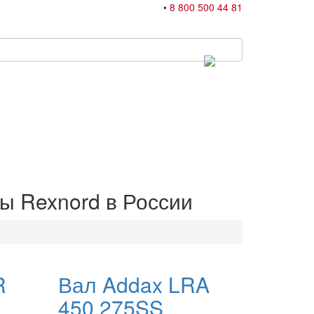
•
8 800 500 44 81
ы Rexnord в России
R
Вал Addax LRA
450.275SS