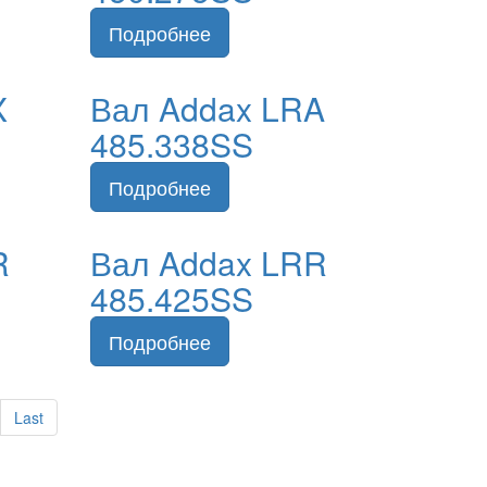
X
Вал Addax LRA
485.338SS
R
Вал Addax LRR
485.425SS
Last