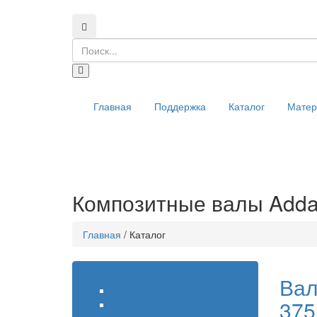
Главная
Поддержка
Каталог
Мате
Композитные валы Adda
Главная
/
Каталог
Валы Rexnord Addax
Вал
350 серия
375
375 серия