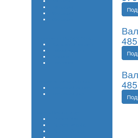
450 серия
485 серия
650 серия
850 серия
Вал
485
Компоненты Rexnord Addax
Крепежный элемент
Гибкий элемент
Ступица
Проставка
Вал
485
Тормозная система Addax
Тормозной суппорт
Тормозной диск
Муфты Rexnord и др.
Rexnord Viva
Rexnord Wrapflex
Rexnord Omega
Rexnord Thomas