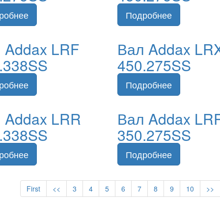
 Addax LRF
Вал Addax LR
.338SS
450.275SS
 Addax LRR
Вал Addax LR
.338SS
350.275SS
First
<<
3
4
5
6
7
8
9
10
>>