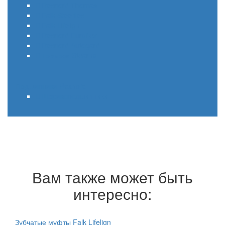
Rexnord Thomas
Falk Steelflex
Falk Lifelign
Rexnord Euroflex
Rexnord Autogard
Тормоза Stearns
Подшипники Rexnord
Шарикоподшипники
Вам также может быть
интересно:
Зубчатые муфты Falk Lifelign