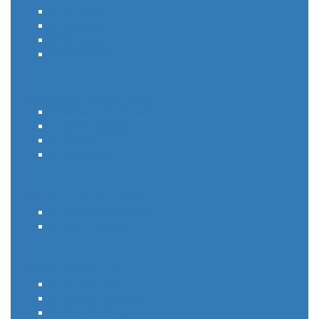
450 серия
485 серия
650 серия
850 серия
Компоненты Rexnord Addax
Крепежный элемент
Гибкий элемент
Ступица
Проставка
Тормозная система Addax
Тормозной суппорт
Тормозной диск
Муфты Rexnord и др.
Rexnord Viva
Rexnord Wrapflex
Rexnord Omega