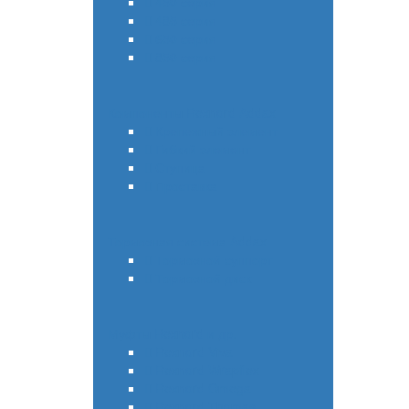
450 серия
485 серия
650 серия
850 серия
Компоненты Rexnord Addax
Крепежный элемент
Гибкий элемент
Ступица
Проставка
Тормозная система Addax
Тормозной суппорт
Тормозной диск
Муфты Rexnord и др.
Rexnord Viva
Rexnord Wrapflex
Rexnord Omega
Rexnord Thomas