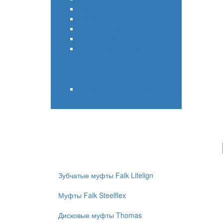
Falk Steelflex
Falk Lifelign
Rexnord Euroflex
Rexnord Autogard
Тормоза Stearns
Подшипники Rexnord
Шарикоподшипники
Зубчатые муфты Falk Lifelign
Муфты Falk Steelflex
Дисковые муфты Thomas