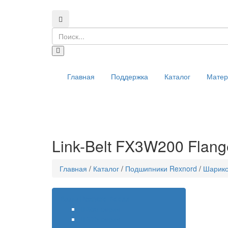
Главная
Поддержка
Каталог
Мате
Link-Belt FX3W200 Flange
Главная
/
Каталог
/
Подшипники Rexnord
/
Шарик
Валы Rexnord Addax
350 серия
375 серия