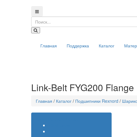
Главная
Поддержка
Каталог
Мате
Link-Belt FYG200 Flange 
Главная
/
Каталог
/
Подшипники Rexnord
/
Шарик
Валы Rexnord Addax
350 серия
375 серия