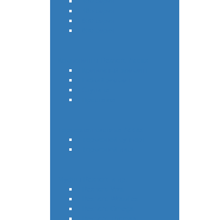
450 серия
485 серия
650 серия
850 серия
Компоненты Rexnord Addax
Крепежный элемент
Гибкий элемент
Ступица
Проставка
Тормозная система Addax
Тормозной суппорт
Тормозной диск
Муфты Rexnord и др.
Rexnord Viva
Rexnord Wrapflex
Rexnord Omega
Rexnord Thomas