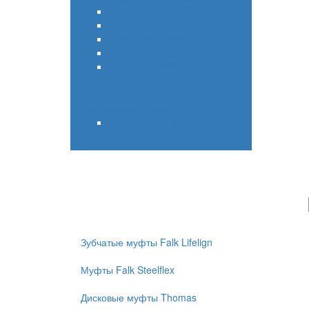
Falk Steelflex
Falk Lifelign
Rexnord Euroflex
Rexnord Autogard
Тормоза Stearns
Подшипники Rexnord
Шарикоподшипники
Зубчатые муфты Falk Lifelign
Муфты Falk Steelflex
Дисковые муфты Thomas