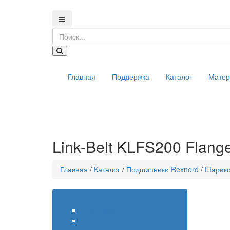
Главная
Поддержка
Каталог
Мате
Link-Belt KLFS200 Flange
Главная
/
Каталог
/
Подшипники Rexnord
/
Шарик
Валы Rexnord Addax
350 серия
375 серия