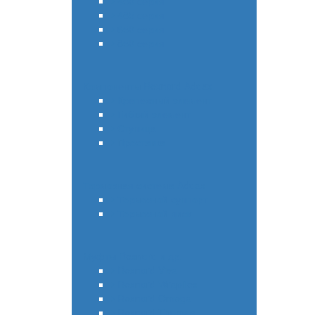
450 серия
485 серия
650 серия
850 серия
Компоненты Rexnord Addax
Крепежный элемент
Гибкий элемент
Ступица
Проставка
Тормозная система Addax
Тормозной суппорт
Тормозной диск
Муфты Rexnord и др.
Rexnord Viva
Rexnord Wrapflex
Rexnord Omega
Rexnord Thomas