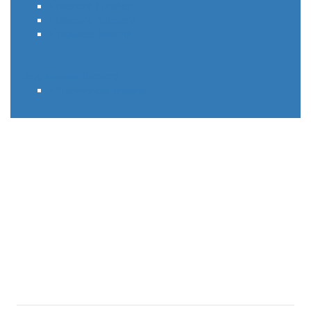
Rexnord Euroflex
Rexnord Autogard
Тормоза Stearns
Подшипники Rexnord
Шарикоподшипники