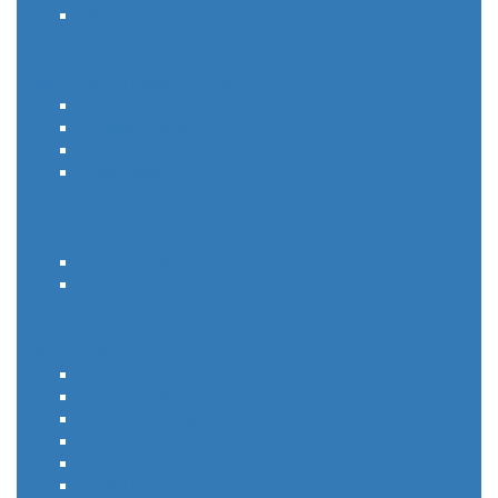
850 серия
Компоненты Rexnord Addax
Крепежный элемент
Гибкий элемент
Ступица
Проставка
Тормозная система Addax
Тормозной суппорт
Тормозной диск
Муфты Rexnord и др.
Rexnord Viva
Rexnord Wrapflex
Rexnord Omega
Rexnord Thomas
Falk Steelflex
Falk Lifelign